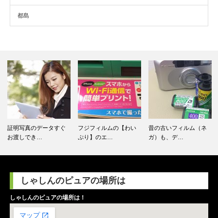
都島
写真のデータすぐ
フジフィルムの【わい
昔の古いフィルム（ネ
SDカー
しでき…
ぷり】のエ…
ガ）も、デ…
【ケータ
しゃしんのピュアの場所は
しゃしんのピュアの場所は！