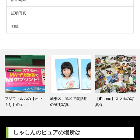
証明写真
都島
フジフィルムの【わい
城東区、旭区で就活用
【iPhone】スマホの写
ぷり】のエ…
の証明写真…
真保…
しゃしんのピュアの場所は