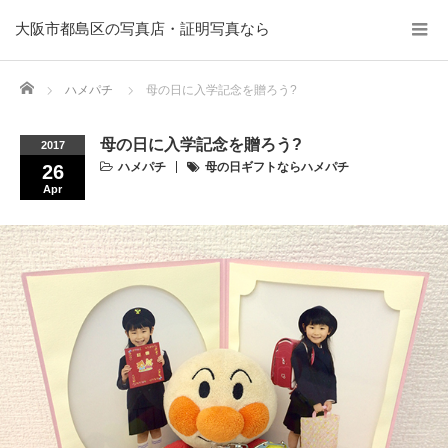
大阪市都島区の写真店・証明写真なら
Home
ハメパチ
母の日に入学記念を贈ろう?
母の日に入学記念を贈ろう?
2017
ハメパチ
母の日ギフトならハメパチ
26
Apr