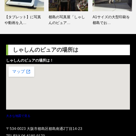
都島の写真屋「しゃし
A1サイズの大型印刷を
デジカメのデータ保存
んのピュア…
都島でお…
方法につい…
しゃしんのピュアの場所は
しゃしんのピュアの場所は！
大きな地図で見る
〒534-0023 大阪市都島区都島南通2丁目14-23
TEL/FAX
06-6180-9170