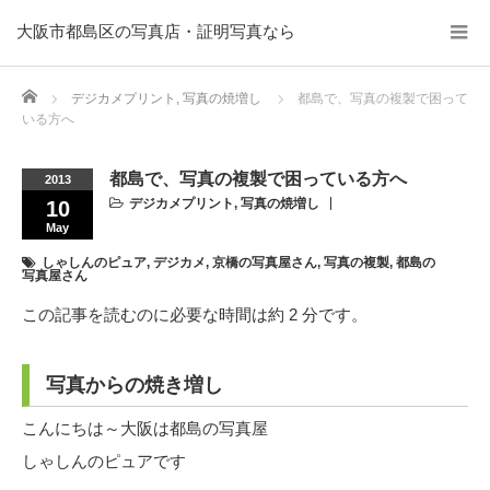
大阪市都島区の写真店・証明写真なら
Home
デジカメプリント
,
写真の焼増し
都島で、写真の複製で困って
いる方へ
都島で、写真の複製で困っている方へ
2013
デジカメプリント
,
写真の焼増し
10
May
しゃしんのピュア
,
デジカメ
,
京橋の写真屋さん
,
写真の複製
,
都島の
写真屋さん
この記事を読むのに必要な時間は約 2 分です。
写真からの焼き増し
こんにちは～大阪は都島の写真屋
しゃしんのピュアです