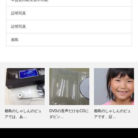
年賀状印刷＆喪中印刷
証明写真
証明写真
都島
都島のしゃしんのピュ
DVDの音声だけをCDに
都島のしゃしんのピュ
アでは、あ…
ダビン…
アです、証…