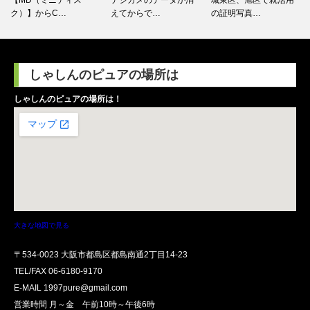
【MD（ミニディス
デジカメのデータが消
城東区、旭区で就活用
ク）】からC…
えてからで…
の証明写真…
しゃしんのピュアの場所は
しゃしんのピュアの場所は！
大きな地図で見る
〒534-0023 大阪市都島区都島南通2丁目14-23
TEL/FAX
06-6180-9170
E-MAIL 1997pure@gmail.com
営業時間 月～金 午前10時～午後6時