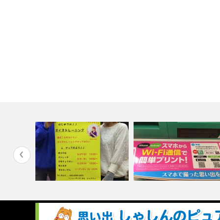
e】の写真
Ａ2印刷なら目立つこと間違い
フジフィルムの【わいぷり】