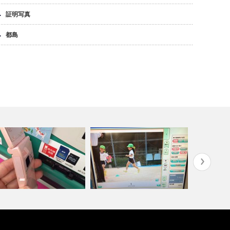
証明写真
都島
Dカードが無くても【ケータ
失敗写真がよみがえる？！トリ
DVDの音