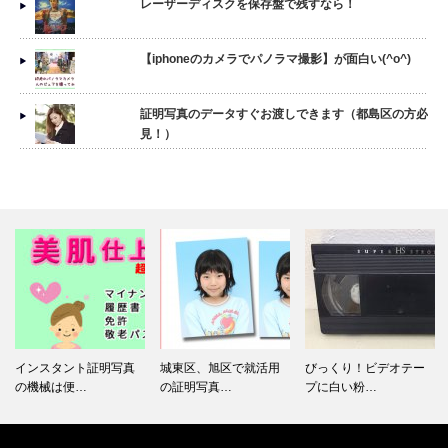
レーザーディスクを保存盤で残すなら！
【iphoneのカメラでパノラマ撮影】が面白い(^o^)
証明写真のデータすぐお渡しできます（都島区の方必
見！）
インスタント証明写真
城東区、旭区で就活用
びっくり！ビデオテー
の機械は便…
の証明写真…
プに白い粉…