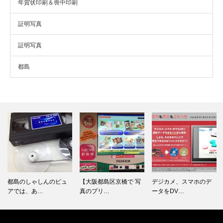
年賀状印刷＆喪中印刷
証明写真
証明写真
都島
ュ
【大阪都島区京橋で 写
デジカメ、スマホのデ
【イヤーアルバム注文
真のプリ…
ータをDV…
のコツ】 …