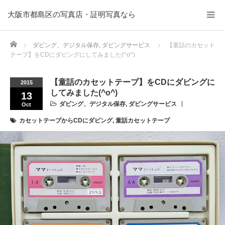
大阪市都島区の写真店・証明写真なら
Home
ダビング、デジタル保存
,
ダビングサービス
【童話のカセット
テープ】をCDにダビングにしてみました(^o^)
【童話のカセットテープ】をCDにダビングに
2015
してみました(^o^)
13
ダビング、デジタル保存
,
ダビングサービス
Oct
カセットテープからCDにダビング
,
童話カセットテープ