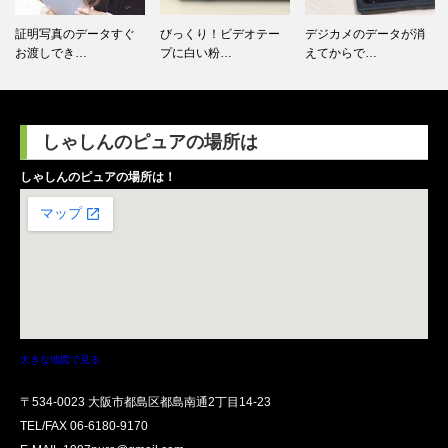
びっくり！ビデオテー
デジカメのデータが消
カセットテープからCD
プに白い粉…
えてからで…
に して…
しゃしんのピュアの場所は
しゃしんのピュアの場所は！
大きな地図で見る
〒534-0023 大阪市都島区都島南通2丁目14-23
TEL/FAX
06-6180-9170