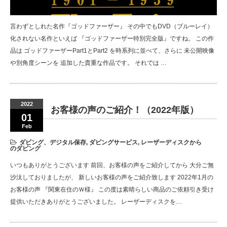
言わずとしれた名作『ゴッドファーザー』 その中でもDVD（ブルーレイ）
化されない名作といえば 『ゴッドファーザー特別完全版』ですね。 この作
品は ゴッドファーザーPart1とPart2 を時系列に並べて、さらに 未公開映像
や別角度シーンを 追加した貴重な作品です。 それでは …
2022
お客様の声のご紹介！（2022年版）
01
Feb
ダビング、デジタル保存
,
ダビングサービス
,
レーザーディスクから
のダビング
いつもありがとうございます 前回、お客様の声をご紹介してから 大分ご無
沙汰しておりましたが、 新しいお客様の声をご紹介致します 2022年1月の
お客様の声 『関東在住のＷ様』 この度は素晴らしい商品のご依頼引き受け
提供いただきありがとうございました。 レーザーディスクを…