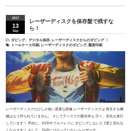
2017
レーザーディスクを保存盤で残すな
13
ら！
Sep
ダビング、デジタル保存
,
レーザーディスクからのダビング
トールケース印刷
,
レーザーディスクのダビング
,
盤面印刷
レーザーディスクだけしか無い貴重な映像 レーザーディスクは 再生する機
械はもう作られていません。 そしてディスクの盤自体も 日々、劣化も進行
しています！ 早めに、DVDやブルーレイに ダビングしないと 2度と見れな
くなります！ そして、DVDにはなっていない レーザーデ…