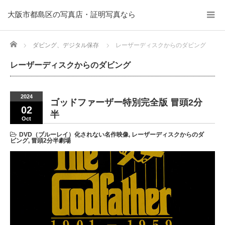
大阪市都島区の写真店・証明写真なら
Home
ダビング、デジタル保存
レーザーディスクからのダビング
レーザーディスクからのダビング
2024
ゴッドファーザー特別完全版 冒頭2分
02
半
Oct
DVD（ブルーレイ）化されない名作映像
,
レーザーディスクからのダ
ビング
,
冒頭2分半劇場