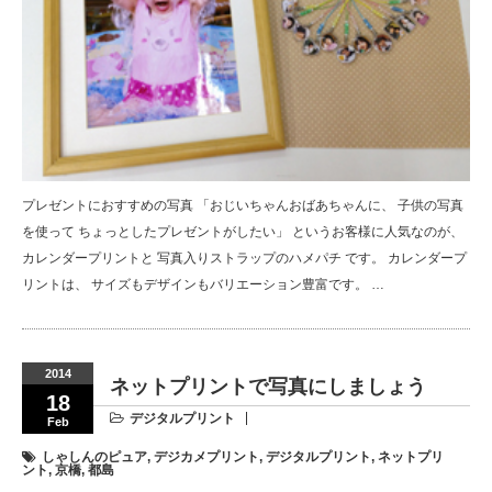
プレゼントにおすすめの写真 「おじいちゃんおばあちゃんに、 子供の写真
を使って ちょっとしたプレゼントがしたい」 というお客様に人気なのが、
カレンダープリントと 写真入りストラップのハメパチ です。 カレンダープ
リントは、 サイズもデザインもバリエーション豊富です。 …
2014
ネットプリントで写真にしましょう
18
デジタルプリント
Feb
しゃしんのピュア
,
デジカメプリント
,
デジタルプリント
,
ネットプリ
ント
,
京橋
,
都島