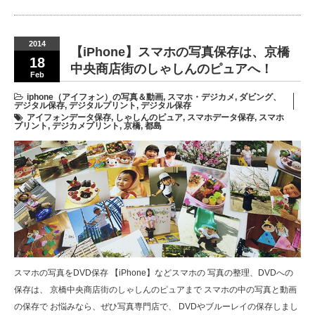
2014
【iPhone】スマホの写真保存は、京橋
18
中央商店街のしゃしんのピュアへ！
Feb
iphone（アイフォン）の写真＆動画
,
スマホ・デジカメ
,
ダビング、
デジタル保存
,
デジタルプリント
,
デジタル保存
アイフォンデータ保存
,
しゃしんのピュア
,
スマホデータ保存
,
スマホ
プリント
,
デジカメプリント
,
京橋
,
都島
スマホの写真をDVD保存 【iPhone】などスマホの 写真の整理、DVDへの
保存は、 京橋中央商店街のしゃしんのピュアまで スマホの中の写真と動画
の保存で お悩みなら、ぜひ写真専門店で、 DVDやブルーレイの保存しまし