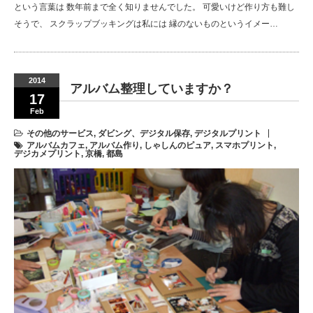
という言葉は 数年前まで全く知りませんでした。 可愛いけど作り方も難し
そうで、 スクラップブッキングは私には 縁のないものというイメー…
2014
アルバム整理していますか？
17
Feb
その他のサービス
,
ダビング、デジタル保存
,
デジタルプリント
アルバムカフェ
,
アルバム作り
,
しゃしんのピュア
,
スマホプリント
,
デジカメプリント
,
京橋
,
都島