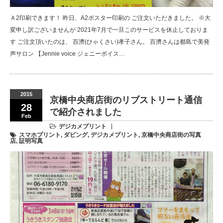
Ａ2印刷できます！ 昨日、A2ポスター印刷の ご注文いただきました。 ※大
変申し訳ございませんが 2021年7月で一旦このサービスを休止しておりま
す ご注文頂いたのは、 百濟(ひゃくさい)孝子さん。 百濟さんは都島で美発
声サロン 【Jennie voice ジェニーボイス…
2015
京橋中央商店街のリブストリート通信
28
で紹介されました
Feb
デジカメプリント
スマホプリント
,
ダビング
,
デジカメプリント
,
京橋中央商店街の写真
店
,
証明写真