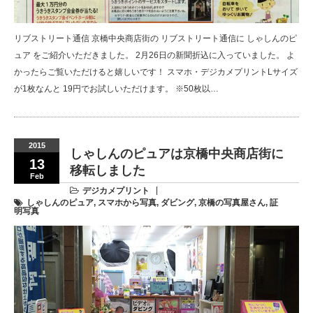
リブストリート通信 京橋中央商店街の リブストリート通信に しゃしんのピ
ュア をご紹介いただきました。 2月26日の新聞折込に入っていました。 よ
かったらご覧いただけると嬉しいです！ スマホ・デジカメプリントLサイズ
が1枚なんと 19円でお試しいただけます。 ※50枚以…
2015
しゃしんのピュアは京橋中央商店街に
13
移転しました
Feb
デジカメプリント
しゃしんのピュア
,
スマホから写真
,
ダビング
,
京橋の写真屋さん
,
証
明写真