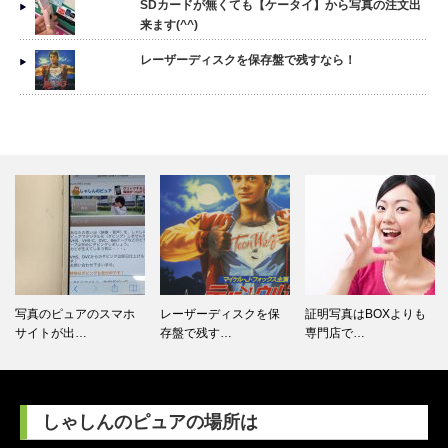
SDカードが無くても【ケータイ】から写真の注文出
来ます(^^)
レーザーディスクを保存盤で残すなら！
レーザーディスクを保
証明写真はBOXよりも
証明写真のデータすぐ
存盤で残す…
専門店で…
お渡しでき…
しゃしんのピュアの場所は