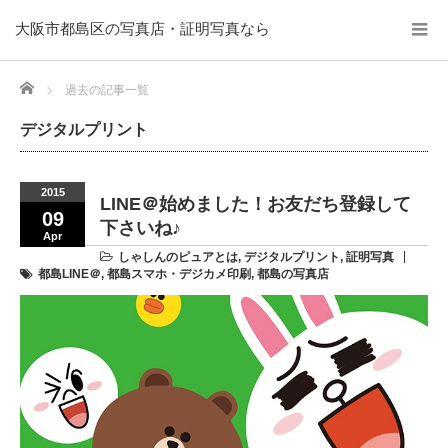
大阪市都島区の写真店・証明写真なら
Home
過去の記事一覧
デジタルプリント
2015
LINE＠始めました！お友だち登録して
09
下さいね♪
Apr
しゃしんのピュアとは
,
デジタルプリント
,
証明写真
都島LINE＠
,
都島スマホ・デジカメ印刷
,
都島の写真店