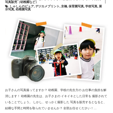
写真販売（幼稚園など）
しゃしんのピュア
,
デジカメプリント
,
京橋
,
保育園写真
,
学校写真
,
展
示写真
,
幼稚園写真
お子さんの写真撮ってますか？ 幼稚園、学校の先生方の お仕事の負担を解
消します！ 幼稚園の先生は、お子さまの イキイキとした日常を 撮影されて
いることでしょう。 しかし、せっかく撮影した 写真を販売するとなると、
結構な手間と時間を取られていませんか？ 全部お任せください！…