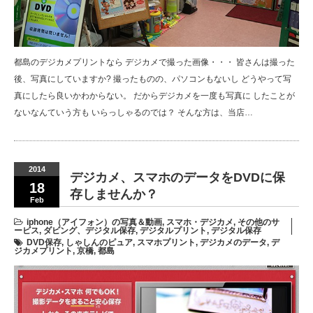
都島のデジカメプリントなら デジカメで撮った画像・・・ 皆さんは撮った
後、写真にしていますか? 撮ったものの、パソコンもないし どうやって写
真にしたら良いかわからない。 だからデジカメを一度も写真に したことが
ないなんていう方も いらっしゃるのでは？ そんな方は、当店…
2014
デジカメ、スマホのデータをDVDに保
18
存しませんか？
Feb
iphone（アイフォン）の写真＆動画
,
スマホ・デジカメ
,
その他のサ
ービス
,
ダビング、デジタル保存
,
デジタルプリント
,
デジタル保存
DVD保存
,
しゃしんのピュア
,
スマホプリント
,
デジカメのデータ
,
デ
ジカメプリント
,
京橋
,
都島