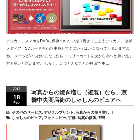
デジカメ、スマホをDVDに保存 ついつい撮り過ぎてしまうデジカメ。 当然
メディア（SDカード等）の 中身もすぐにいっぱいに なってしまいますよ
ね。 データがいっぱいになったら メモリーカードを次から次へと 買い足す
方も多いと思います。 しかし、いつどんなことが原因で 中…
2014
写真からの焼き増し（複製）なら、京
18
橋中央商店街のしゃしんのピュアへ
Feb
その他のサービス
,
デジタルプリント
,
写真からの焼き増し
しゃしんのピュア
,
フォトコピー
,
京橋
,
写真の複製
,
都島