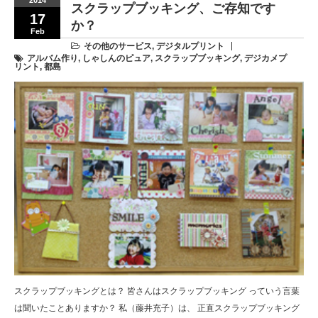
2014
スクラップブッキング、ご存知です
17
か？
Feb
その他のサービス
,
デジタルプリント
アルバム作り
,
しゃしんのピュア
,
スクラップブッキング
,
デジカメプ
リント
,
都島
スクラップブッキングとは？ 皆さんはスクラップブッキング っていう言葉
は聞いたことありますか？ 私（藤井充子）は、 正直スクラップブッキング