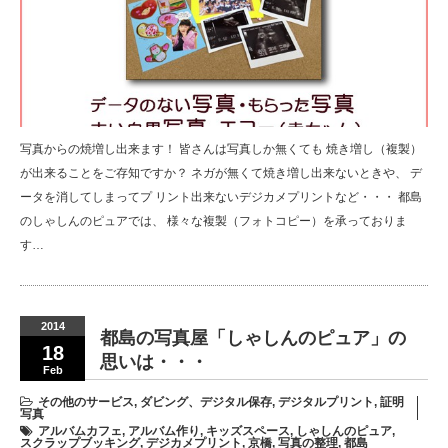
写真からの焼増し出来ます！ 皆さんは写真しか無くても 焼き増し（複製）
が出来ることをご存知ですか？ ネガが無くて焼き増し出来ないときや、 デ
ータを消してしまってプ リント出来ないデジカメプリントなど・・・ 都島
のしゃしんのピュアでは、 様々な複製（フォトコピー）を承っておりま
す…
2014
都島の写真屋「しゃしんのピュア」の
18
思いは・・・
Feb
その他のサービス
,
ダビング、デジタル保存
,
デジタルプリント
,
証明
写真
アルバムカフェ
,
アルバム作り
,
キッズスペース
,
しゃしんのピュア
,
スクラップブッキング
,
デジカメプリント
,
京橋
,
写真の整理
,
都島