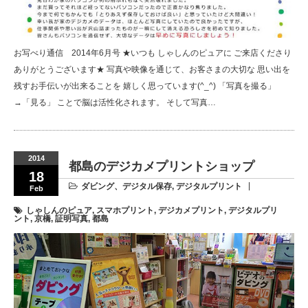
お写べり通信 2014年6月号 ★いつも しゃしんのピュアに ご来店くださり
ありがとうございます★ 写真や映像を通じて、お客さまの大切な 思い出を
残すお手伝いが出来ることを 嬉しく思っています(^_^) 「写真を撮る」
→「見る」 ことで脳は活性化されます。 そして写真…
2014
都島のデジカメプリントショップ
18
ダビング、デジタル保存
,
デジタルプリント
Feb
しゃしんのピュア
,
スマホプリント
,
デジカメプリント
,
デジタルプリ
ント
,
京橋
,
証明写真
,
都島