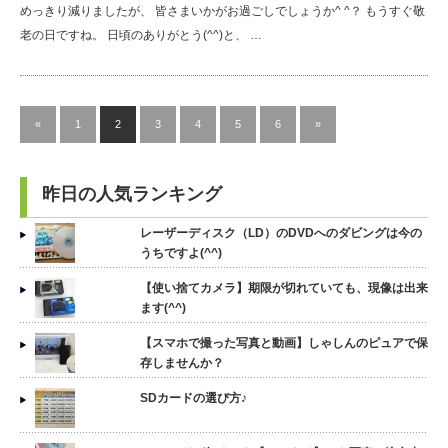
めっきり減りましたが、 皆さまいかがお過ごしでしょうか^ ^？ もうすぐ敬
老の日ですね。 日頃のありがとう(^^)と、 …
«
1
2
3
4
5
6
»
昨日の人気ランキング
レーザーディスク（LD）のDVDへのダビングは今の
うちですよ(^^)
【使い捨てカメラ】期限が切れていても、現像は出来
ます(^^)
【スマホで撮った写真と動画】しゃしんのピュアで保
存しませんか？
SDカードの選び方♪