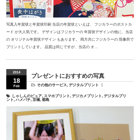
写真入年賀状と年賀状印刷 当店の年賀状といえば、 フジカラーのポストカ
ード が大人気です。 デザインはフジカラーの 年賀状デザインの他に、当店
の オリジナル年賀状デザイン もあります。 両方共にフジカラーの 現像所で
プリントしています。 品質は同じですが、当店の オ…
2014
プレゼントにおすすめの写真
18
その他のサービス
,
デジタルプリント
Feb
しゃしんのピュア
,
スマホプリント
,
デジカメプリント
,
デジタルプリ
ント
,
ハメパチ
,
京橋
,
都島