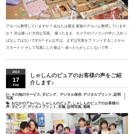
アルバム整理していますか？ あなたは最近 家族のアルバム整理しています
か？ 沢山撮った大切な写真。 撮ったまま、カメラやパソコンの中に 入れっ
ぱなしではないですか? そんな方は、まずは写真をプ リントすることから
スタート☆ そして写真にした後は～ 放ったらかしにしないで早…
2014
しゃしんのピュアのお客様の声をご紹
17
介します♪
Feb
その他のサービス
,
ダビング、デジタル保存
,
デジタルプリント
,
証明
写真
おなかのアルバム
,
しゃしんのピュア
,
しゃしんのピュアのお客様の
声
,
ダビング
,
デジカメプリント
,
京橋
,
証明写真
,
都島