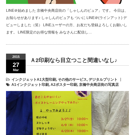
LINE＠始めました 京橋中央商店街の「しゃしんのピュア」です。 今日は、
お知らせがあります♪ しゃしんのピュアも ついに LINE＠(ラインアット) デ
ビューしました（笑） LINEユーザーの方、お友だち登録よろしくお願いし
ます。 LINE限定のお得な情報を みなさんに配信し…
2015
Ａ2印刷なら目立つこと間違いなし♪
27
Mar
インクジェットA1大型印刷
,
その他のサービス
,
デジタルプリント
A1インクジェット印刷
,
A2ポスター印刷
,
京橋中央商店街の写真店