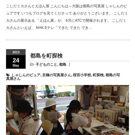
こしだミカさんとえほん展 こんにちは～大阪は都島の写真屋 しゃしんのピ
ュアです いつもブログを見てくださって ありがとうございます。 こしだミ
カさんの展示ある 「えほん展」が、 6月にATCで開催されます。 こしだミ
カさんといえば、 NHK Eテレ「できた できた でき…
2013
都島を町探検
24
子どものこと
,
都島
May
しゃしんのピュア
,
京橋の写真屋さん
,
桜宮小学校
,
町探検
,
都島の写
真屋さん