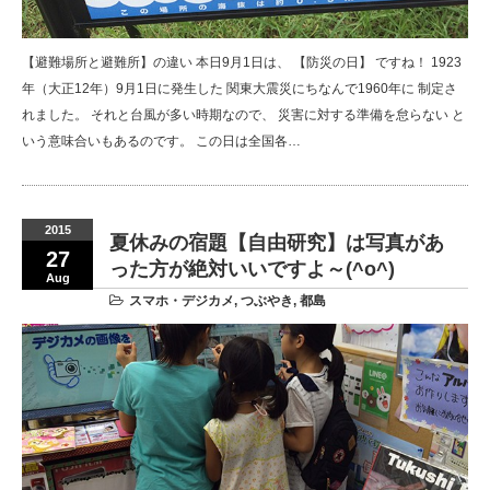
【避難場所と避難所】の違い 本日9月1日は、 【防災の日】 ですね！ 1923
年（大正12年）9月1日に発生した 関東大震災にちなんで1960年に 制定さ
れました。 それと台風が多い時期なので、 災害に対する準備を怠らない と
いう意味合いもあるのです。 この日は全国各…
2015
夏休みの宿題【自由研究】は写真があ
27
った方が絶対いいですよ～(^o^)
Aug
スマホ・デジカメ
,
つぶやき
,
都島