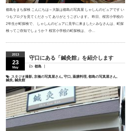
都島をまち探検 こんにちは～大阪は都島の写真屋 しゃしんのピュアです い
つもブログを見てくださって ありがとうございます。 昨日、桜宮小学校の
2年生が町探検で、 しゃしんのピュアに見学に来ました♪ みなさんは、町探
検ってご存知でしょうか？ 桜宮小学校の町探検は、 小…
2013
守口にある「鍼灸館」を紹介します
23
都島
May
スタジオ撮影
,
京橋の写真屋さん
,
守口
,
薬膳料理
,
都島の写真屋さん
,
鍼灸
,
鍼灸館