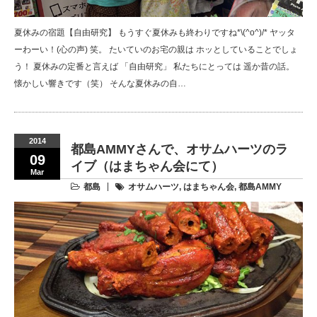
夏休みの宿題【自由研究】 もうすぐ夏休みも終わりですね*\(^o^)/* ヤッタ
ーわーい！(心の声) 笑。 たいていのお宅の親は ホッとしていることでしょ
う！ 夏休みの定番と言えば 「自由研究」 私たちにとっては 遥か昔の話。
懐かしい響きです（笑） そんな夏休みの自…
2014
都島AMMYさんで、オサムハーツのラ
09
イブ（はまちゃん会にて）
Mar
都島
オサムハーツ
,
はまちゃん会
,
都島AMMY