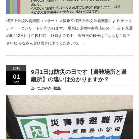
桜宮中学校吹奏楽部コンサート 大阪市立桜宮中学校 吹奏楽部による チャリ
ティー・コンサートが 行われます。 場所は 京橋中央商店街のドーム下 来週
の9月12日(土) 午後12時～13時までです。 ※当日の様子はこちらをご覧下
さいね みなさんぜひ聴きに来てくださいね。 …
2015
9月1日は防災の日です【避難場所と避
01
難所】の違いは分かりますか？
Sep
つぶやき
,
都島