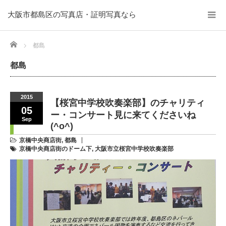
大阪市都島区の写真店・証明写真なら
Home
都島
都島
2015
【桜宮中学校吹奏楽部】のチャリティ
05
ー・コンサート見に来てくださいね
Sep
(^o^)
京橋中央商店街
,
都島
京橋中央商店街のドーム下
,
大阪市立桜宮中学校吹奏楽部