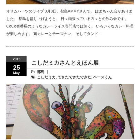
オサムハーツのライブ 3月8日、都島AMMYさんで、 はまちゃん会がありま
した。 都島を盛り上げようと、 日々頑張っている方々との飲み会です。
CoCo壱番屋のようなカレーライス専門店では無く、 いろいろなカレー料理
が楽しめます。 鶏カレーとチーズナン、 そしてタンド…
2013
こしだミカさんとえほん展
25
都島
May
こしだミカ
,
できたできたできた
,
ペースくん