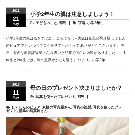
2013
小学2年生の親は注意しましょう！
21
子どものこと
,
都島
宿題
,
小学2年生
May
小学2年生の親は気をつけよう こんにちは～大阪は都島の写真屋 しゃしん
のピュアです いつもブログを見てくださって ありがとうございます。 先
日、有名な教育評論家さんの 書いた記事で面白い内容がありました。 「1
年生と2年生では、親の意識がかなり違う」 つまり、小学2年…
2013
母の日のプレゼント決まりましたか？
11
写真を使ったプレゼント
,
都島
May
しゃしんのピュア
,
京橋の写真屋さん
,
写真の複製
,
写真を使ったプレ
ゼント
,
都島の写真屋さん