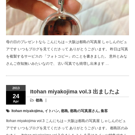
母の日のプレゼントなら こんにちは～大阪は都島の写真屋 しゃしんのピュ
アです いつもブログを見てくださって ありがとうございます。 昨日は写真
を複製するサービスの 「フォトコピー」のことを書きました。 意外とみな
さんご存知無いみたいなので、 古い写真でも焼増し出来ます …
2013
Itohan miyakojima vol.3 出ましたよ
24
都島
Apr
Itohan miyakojima
,
イトハン
,
都島
,
都島の写真屋さん
,
集客
Itohan miyakojima vol.3 こんにちは～大阪は都島の写真屋 しゃしんのピュ
アです いつもブログを見てくださって ありがとうございます。 都島区のみ