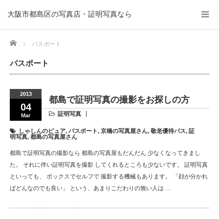
大阪市都島区の写真店・証明写真なら
Home
パスポート
パスポート
2013
都島で証明写真の撮影をお探しの方
04
証明写真
Mar
しゃしんのピュア
,
パスポート
,
京橋の写真屋さん
,
敬老優待パス
,
証
明写真
,
都島の写真屋さん
都島で証明写真の撮影なら 都島の写真屋もだんだん 少なくなってきまし
た。 それに伴い証明写真を撮影 してくれるところも少ないです。 証明写真
といっても、 ボックスでセルフで 撮影する機械もあります。 「顔が分かれ
ばどんなのでも良い」 という、あまりこだわりの無い人は …