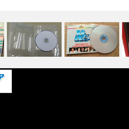
リ
DVDの音声だけをCDにダビン
レーザーディスク（LD）の
た
グが出来る…
DVDへのダビ…
ー