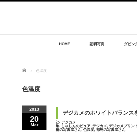
HOME
証明写真
ダビン
Home
色温度
色温度
2013
デジカメのホワイトバランス
20
デジカメ
Mar
しゃしんのピュア
,
デジカメ
,
デジカメプリン
橋の写真屋さん
,
色温度
,
都島の写真屋さん