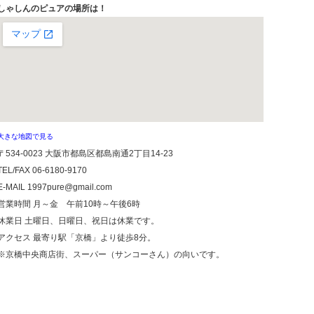
しゃしんのピュアの場所は！
大きな地図で見る
〒534-0023 大阪市都島区都島南通2丁目14-23
TEL/FAX
06-6180-9170
E-MAIL 1997pure@gmail.com
営業時間 月～金 午前10時～午後6時
休業日 土曜日、日曜日、祝日は休業です。
アクセス 最寄り駅「京橋」より徒歩8分。
※京橋中央商店街、スーパー（サンコーさん）の向いです。