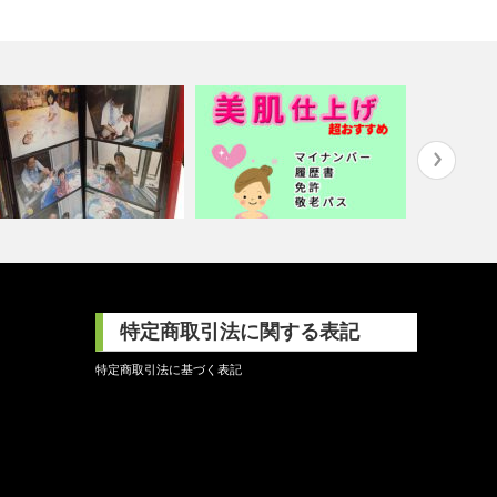
まりにたまったデジカメのデ
インスタント証明写真の機械は
貴重な【L
タをどうに…
便利ですが・…
ダビングし
特定商取引法に関する表記
特定商取引法に基づく表記