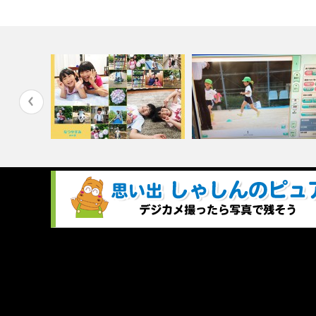
ぐお渡しで
【シャッフルプリント 】の注
失敗写真がよみがえる？！ト
文のコツ教え…
ミング術とは…