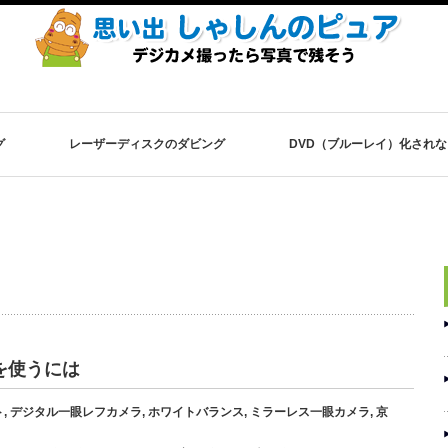
グ
レーザーディスクのダビング
DVD（ブルーレイ）化され
を使うには
ト
,
デジタル一眼レフカメラ
,
ホワイトバランス
,
ミラーレス一眼カメラ
,
京