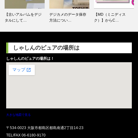
デジカメのデータ保存
【MD（ミニディス
【ケース外側が破損し
方法につい…
ク）】からC…
たビデオテ…
しゃしんのピュアの場所は
しゃしんのピュアの場所は！
大きな地図で見る
〒534-0023 大阪市都島区都島南通2丁目14-23
TEL/FAX
06-6180-9170