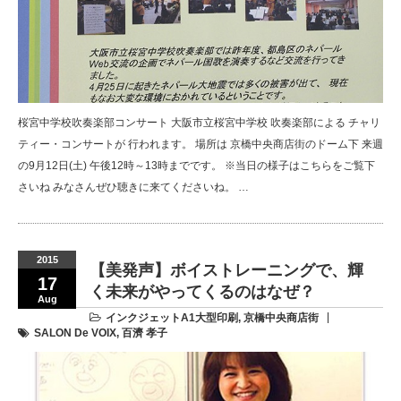
桜宮中学校吹奏楽部コンサート 大阪市立桜宮中学校 吹奏楽部による チャリ
ティー・コンサートが 行われます。 場所は 京橋中央商店街のドーム下 来週
の9月12日(土) 午後12時～13時までです。 ※当日の様子はこちらをご覧下
さいね みなさんぜひ聴きに来てくださいね。 …
2015
【美発声】ボイストレーニングで、輝
17
く未来がやってくるのはなぜ？
Aug
インクジェットA1大型印刷
,
京橋中央商店街
SALON De VOIX
,
百濟 孝子