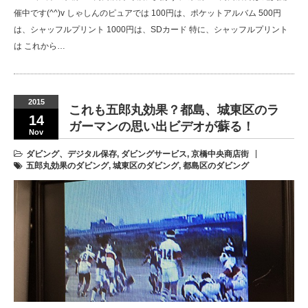
催中です(^^)v しゃしんのピュアでは 100円は、ポケットアルバム 500円
は、シャッフルプリント 1000円は、SDカード 特に、シャッフルプリント
は これから…
2015
これも五郎丸効果？都島、城東区のラ
14
ガーマンの思い出ビデオが蘇る！
Nov
ダビング、デジタル保存
,
ダビングサービス
,
京橋中央商店街
五郎丸効果のダビング
,
城東区のダビング
,
都島区のダビング