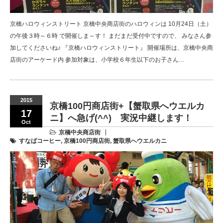
京橋ハロウィンストリート 京橋中央商店街のハロウィンは 10月24日（土）
の午後３時～６時 で開催しま～す！ まだまだ受付中ですので、 みなさん参
加してくださいね♪ 『京橋ハロウィンストリート』 開催場所は、京橋中央商
店街のアーケード内 参加対象は、小学校６年生以下のお子さん…
2015
京橋100円商店街+【蟹取県へウエルカ
17
ニ】へ急げ(^^) 実況中継します！
Oct
京橋中央商店街
すなばコーヒー
,
京橋100円商店街
,
蟹取県へウエルカニ