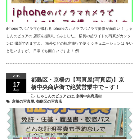
iPhoneでパノラマが撮れる iphoneのカメラでパノラマ撮影が面白い！ しゃ
しんのピュアの 店頭を撮影してみました。 横長の超ワイドの写真がカンタ
ンに 撮影できますよ。 海外などの観光旅行で使う シチュエーションは 多い
と思いますが、 日常でも面白いですよ！ 例…
2015
都島区・京橋の【写真屋(写真店)】京
17
橋中央商店街で絶賛営業中で～す！
Sep
しゃしんのピュアとは
,
京橋中央商店街
京橋の写真屋
,
都島区の写真店