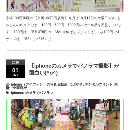
京橋100円商店街 【京橋100円商店街】 今月は10月17日の土曜日です♪ し
ゃしんのピュアでは、 100円、500円、1000円の セール品を用意していま
す。 100円は、 通常378円の、A5の大伸ばしプリント が、1枚100円です。
サイズは、152ミリ×216ミリ…
2015
【iphoneのカメラでパノラマ撮影】が
01
面白い(^o^)
Oct
iphone（アイフォン）の写真＆動画
,
つぶやき
,
デジタルプリント
,
京
橋中央商店街
iphoneのカメラでパノラマ