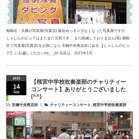
都島区・京橋の写真屋(写真店) 最近めっきり少なくなった写真屋ですが、
しゃしんのピュアはまだまだ元気です。 まだ絶滅しておりません(笑) 都島
区で写真屋(写真店)をお探しなら 京橋中央商店街にある 【しゃしんのピュ
ア】 にお越しくださいm(_ _)m 当店は、2015年1月…
2015
【桜宮中学校吹奏楽部のチャリティー
14
コンサート】ありがとうございました
Sep
(^^)
京橋中央商店街
チャリティーコンサート
,
桜宮中学校吹奏楽部