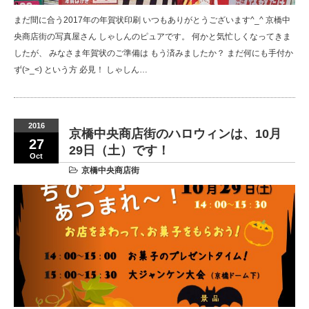
まだ間に合う2017年の年賀状印刷 いつもありがとうございます^_^ 京橋中
央商店街の写真屋さん しゃしんのピュアです。 何かと気忙しくなってきま
したが、 みなさま年賀状のご準備は もう済みましたか？ まだ何にも手付か
ず(>_<) という方 必見！ しゃしん…
2016
京橋中央商店街のハロウィンは、10月
27
29日（土）です！
Oct
京橋中央商店街