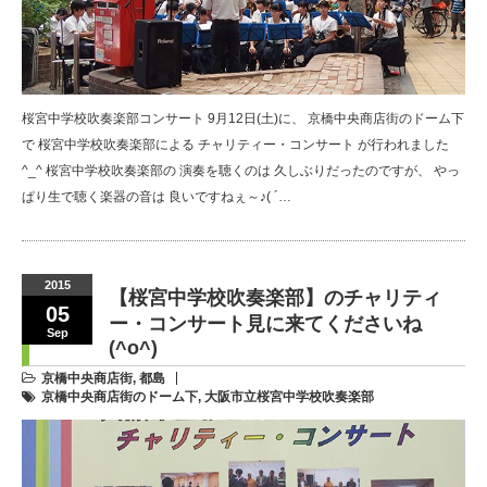
桜宮中学校吹奏楽部コンサート 9月12日(土)に、 京橋中央商店街のドーム下
で 桜宮中学校吹奏楽部による チャリティー・コンサート が行われました
^_^ 桜宮中学校吹奏楽部の 演奏を聴くのは 久しぶりだったのですが、 やっ
ぱり生で聴く楽器の音は 良いですねぇ～♪( ´…
2015
【桜宮中学校吹奏楽部】のチャリティ
05
ー・コンサート見に来てくださいね
Sep
(^o^)
京橋中央商店街
,
都島
京橋中央商店街のドーム下
,
大阪市立桜宮中学校吹奏楽部