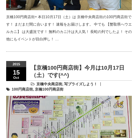
京橋100円商店街+ 本日10月17日（土）は 京橋中央商店街の100円商店街で
す！ まだまだ間に合います！ 速報をお届けします。 中でも 【蟹取県へウエ
ルカニ】 は大盛況です！ 無料のカニ汁は大人気！ 長蛇の列でしたよ！ その
他にもイベントが目白押し！ …
2015
【京橋100円商店街】今月は10月17日
15
（土）です(^^)
Oct
京橋中央商店街
,
写プライズしよう！
100円商店街
,
京橋100円商店街