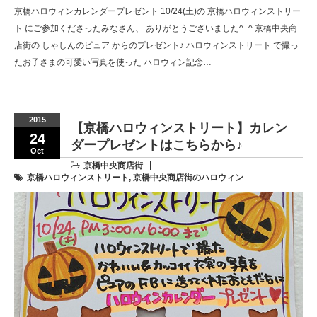
京橋ハロウィンカレンダープレゼント 10/24(土)の 京橋ハロウィンストリー
ト にご参加くださったみなさん、 ありがとうございました^_^ 京橋中央商
店街の しゃしんのピュア からのプレゼント♪ ハロウィンストリート で撮っ
たお子さまの可愛い写真を使った ハロウィン記念…
2015
【京橋ハロウィンストリート】カレン
24
ダープレゼントはこちらから♪
Oct
京橋中央商店街
京橋ハロウィンストリート
,
京橋中央商店街のハロウィン