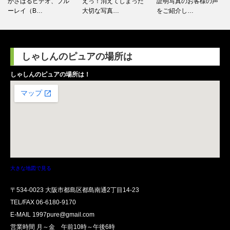
かさばるビデオ、ブル
えっ！消えてしまった
証明写真のお客様の声
ーレイ（B…
大切な写真…
をご紹介し…
しゃしんのピュアの場所は
しゃしんのピュアの場所は！
大きな地図で見る
〒534-0023 大阪市都島区都島南通2丁目14-23
TEL/FAX
06-6180-9170
E-MAIL 1997pure@gmail.com
営業時間 月～金 午前10時～午後6時