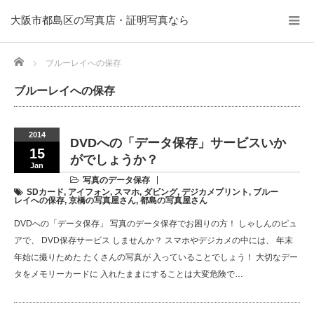
大阪市都島区の写真店・証明写真なら
Home
ブルーレイへの保存
ブルーレイへの保存
2014
DVDへの「データ保存」サービスいか
15
がでしょうか？
Jan
写真のデータ保存
SDカード
,
アイフォン
,
スマホ
,
ダビング
,
デジカメプリント
,
ブルー
レイへの保存
,
京橋の写真屋さん
,
都島の写真屋さん
DVDへの「データ保存」 写真のデータ保存でお困りの方！ しゃしんのピュ
アで、 DVD保存サービス しませんか？ スマホやデジカメの中には、 年末
年始に撮りためた たくさんの写真が 入っていることでしょう！ 大切なデー
タをメモリーカードに 入れたままにすることは大変危険で…