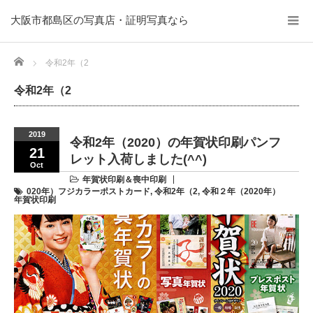
大阪市都島区の写真店・証明写真なら
Home
令和2年（2
令和2年（2
2019
令和2年（2020）の年賀状印刷パンフ
21
レット入荷しました(^^)
Oct
年賀状印刷＆喪中印刷
020年）フジカラーポストカード
,
令和2年（2
,
令和２年（2020年）
年賀状印刷